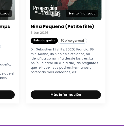
lizado
Evento finalizado
emps
Niña Pequeña (Petite fille)
5 Jun 2026
Entrada gratis
Público general
Dir. Sébastien Lifshitz. 2020) Francia. 85
min. Sasha, un niño de siete años, se
identifica como niña desde los tres. La
película narra su día a día, las preguntas
equeño,
que le hacen sus padres, hermanos y
personas más cercanas, así...
ece que el
 bien
Más información