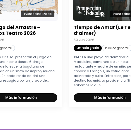
Evento finalizado
Evento fina
go del Arrastre –
Tiempo de Amar (Le T
s Teatro 2026
d’aimer)
026
30 Jun 2026
Entrada gratis
 general
Público general
 Cris Tal presentan el juego del
1947, En una playa de Normandía,
 una noche dónde 6 drags
Madeleine, camarera de un hotel-
 de la escena bogotana se
restaurante y madre de un niño p
rán en un show de impro y mucha
conoce a François, un estudiante
n. En cada ronda saldrá una
adinerado y culto. Entre ellos, par
 escogida por un jurado de...
destino los unió. La providencia. Si
sabemos lo que...
Más información
Más información