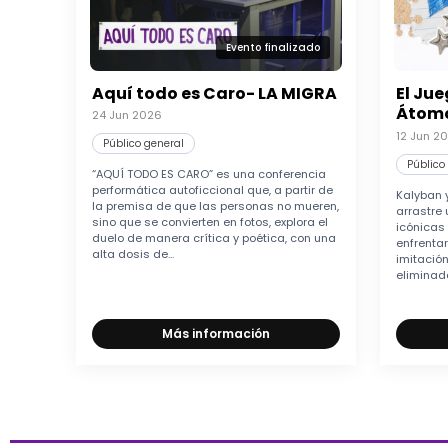
Evento finalizado
Aquí todo es Caro- LA MIGRA
El Jue
Átomo
24 Jun 2026
12 Jun 2
Público general
Público
“AQUÍ TODO ES CARO” es una conferencia
performática autoficcional que, a partir de
Kalyban y
la premisa de que las personas no mueren,
arrastre
sino que se convierten en fotos, explora el
icónicas
duelo de manera crítica y poética, con una
enfrenta
alta dosis de...
imitació
eliminada
Más información