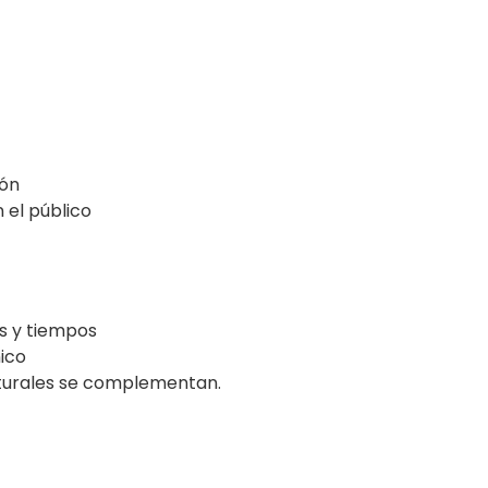
ión
 el público
es y tiempos
ico
lturales se complementan.