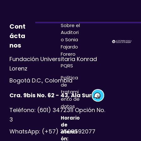
Sobre el
Cont
Auditori
ácta
o
Sonia
nos
Fajardo
Forero
Fundación Universitaria Konrad
PQRS
Lorenz
Política
Bogotá D.C., Colombia
de
tratami
Cra. 9bis No. 62 - 43, Ala Sur
ento de
datos
Teléfono: (601) 3472311 Opción No.
Horario
3
de
WhatsApp: (+57) 3508592077
atenci
ón: