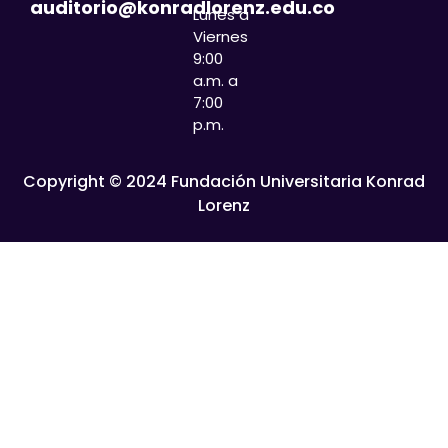
auditorio@konradlorenz.edu.co
Lunes a
Viernes
9:00
a.m. a
7:00
p.m.
Copyright © 2024 Fundación Universitaria Konrad
Lorenz