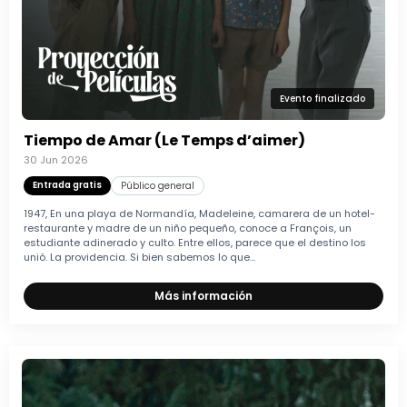
Evento finalizado
Tiempo de Amar (Le Temps d’aimer)
30 Jun 2026
Entrada gratis
Público general
1947, En una playa de Normandía, Madeleine, camarera de un hotel-
restaurante y madre de un niño pequeño, conoce a François, un
estudiante adinerado y culto. Entre ellos, parece que el destino los
unió. La providencia. Si bien sabemos lo que...
Más información