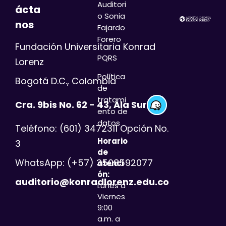
Auditori
ácta
o
Sonia
nos
Fajardo
Forero
Fundación Universitaria Konrad
PQRS
Lorenz
Política
Bogotá D.C., Colombia
de
tratami
Cra. 9bis No. 62 - 43, Ala Sur
ento de
datos
Teléfono: (601) 3472311 Opción No.
Horario
3
de
WhatsApp: (+57) 3508592077
atenci
ón:
auditorio@konradlorenz.edu.co
Lunes a
Viernes
9:00
a.m. a