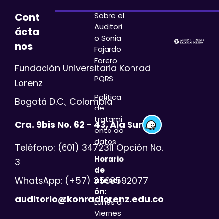
Sobre el
Cont
Auditori
ácta
o
Sonia
nos
Fajardo
Forero
Fundación Universitaria Konrad
PQRS
Lorenz
Política
Bogotá D.C., Colombia
de
tratami
Cra. 9bis No. 62 - 43, Ala Sur
ento de
datos
Teléfono: (601) 3472311 Opción No.
Horario
3
de
WhatsApp: (+57) 3508592077
atenci
ón:
auditorio@konradlorenz.edu.co
Lunes a
Viernes