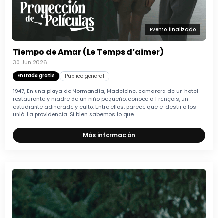
Evento finalizado
Tiempo de Amar (Le Temps d’aimer)
30 Jun 2026
Entrada gratis
Público general
1947, En una playa de Normandía, Madeleine, camarera de un hotel-
restaurante y madre de un niño pequeño, conoce a François, un
estudiante adinerado y culto. Entre ellos, parece que el destino los
unió. La providencia. Si bien sabemos lo que...
Más información