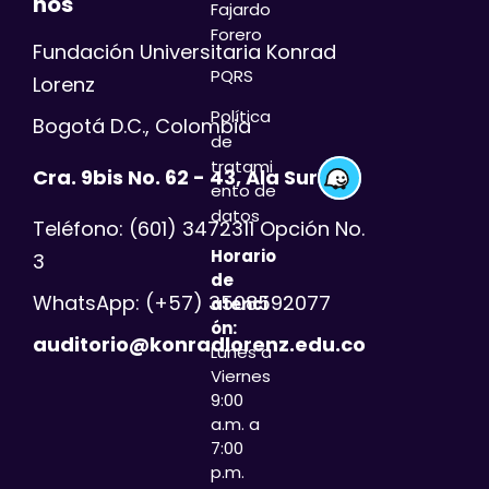
nos
Fajardo
Forero
Fundación Universitaria Konrad
PQRS
Lorenz
Política
Bogotá D.C., Colombia
de
tratami
Cra. 9bis No. 62 - 43, Ala Sur
ento de
datos
Teléfono: (601) 3472311 Opción No.
Horario
3
de
WhatsApp: (+57) 3508592077
atenci
ón:
auditorio@konradlorenz.edu.co
Lunes a
Viernes
9:00
a.m. a
7:00
p.m.